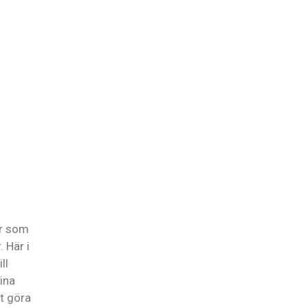
or som
 Här i
ll
sina
tt göra