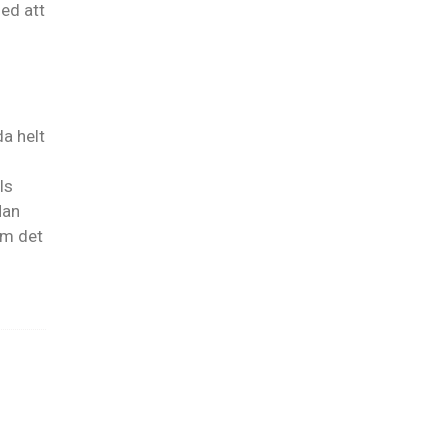
ed att
a helt
ls
Man
Om det