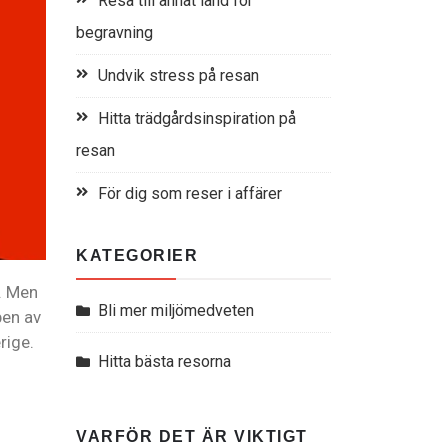
Resa till annat land för
begravning
Undvik stress på resan
Hitta trädgårdsinspiration på
resan
För dig som reser i affärer
KATEGORIER
. Men
Bli mer miljömedveten
pen av
rige.
Hitta bästa resorna
VARFÖR DET ÄR VIKTIGT