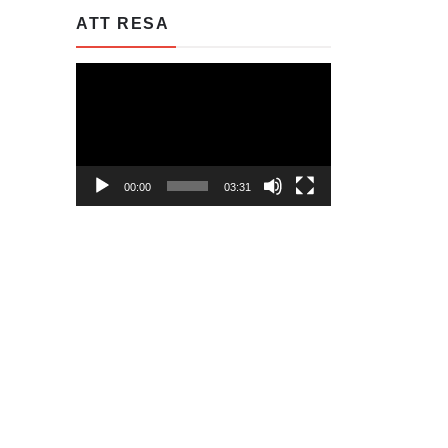
ATT RESA
Videospelare
00:00
03:31