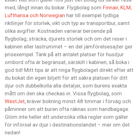
med, långt innan du bokar. Flygbolag som
Finnair, KLM,
Lufthansa och Norwegian
har till exempel tydliga
riktlinjer för storlek, vikt och typ av transportbur, samt
olika avgifter. Kostnaden varierar beroende på
flygbolag, sträcka, djurets storlek och om det reser i
kabinen eller lastrummet – en del jämförelsesajter ger
prisexempel. Tänk på att antalet platser för husdjur
ombord ofta är begränsat, särskilt i kabinen, så boka i
god tid! Mitt tips är att ringa flygbolaget direkt efter att
du bokat din egen biljett för att säkra platsen för ditt
djur och dubbelkolla alla detaljer, som burens exakta
mått om den ska checkas in. Vissa flygbolag, som
WestJet
, kräver bokning minst 48 timmar i förväg och
påminner om att buren ofta räknas som handbagage.
Glöm inte heller att undersöka vilka regler som gäller
för införsel av djur i destinationslandet – mer om det
nedan!