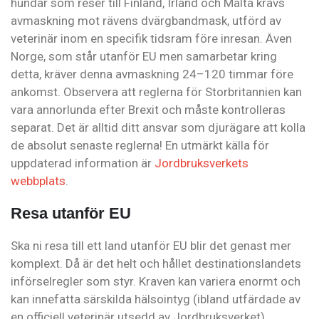
hundar som reser till Finland, Irland och Malta krävs
avmaskning mot rävens dvärgbandmask, utförd av
veterinär inom en specifik tidsram före inresan. Även
Norge, som står utanför EU men samarbetar kring
detta, kräver denna avmaskning 24–120 timmar före
ankomst. Observera att reglerna för Storbritannien kan
vara annorlunda efter Brexit och måste kontrolleras
separat. Det är alltid ditt ansvar som djurägare att kolla
de absolut senaste reglerna! En utmärkt källa för
uppdaterad information är
Jordbruksverkets
webbplats
.
Resa utanför EU
Ska ni resa till ett land utanför EU blir det genast mer
komplext. Då är det helt och hållet destinationslandets
införselregler som styr. Kraven kan variera enormt och
kan innefatta särskilda hälsointyg (ibland utfärdade av
en officiell veterinär utsedd av Jordbruksverket),