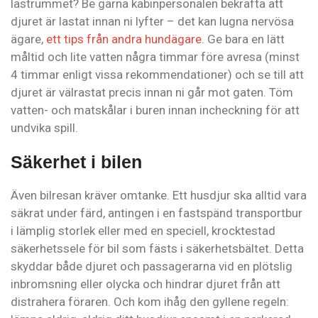
lastrummet? Be gärna kabinpersonalen bekräfta att
djuret är lastat innan ni lyfter – det kan lugna nervösa
ägare,
ett tips från andra hundägare
. Ge bara en lätt
måltid och lite vatten några timmar före avresa (minst
4 timmar enligt vissa rekommendationer) och se till att
djuret är välrastat precis innan ni går mot gaten. Töm
vatten- och matskålar i buren innan incheckning för att
undvika spill.
Säkerhet i bilen
Även bilresan kräver omtanke. Ett husdjur ska alltid vara
säkrat under färd, antingen i en fastspänd transportbur
i lämplig storlek eller med en speciell, krocktestad
säkerhetssele för bil som fästs i säkerhetsbältet. Detta
skyddar både djuret och passagerarna vid en plötslig
inbromsning eller olycka och hindrar djuret från att
distrahera föraren. Och kom ihåg den gyllene regeln: