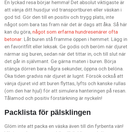
En lyckad resa börjar hemma! Det absolut viktigaste är
att vänja ditt husdjur vid transportburen eller väskan i
god tid. Gör den till en positiv och trygg plats, inte
något som bara tas fram när det är dags att åka. Så här
kan du göra,
något som erfarna hundresenärer ofta
betonar
: Låt buren stå framme öppen i hemmet. Lägg in
en favoritfilt eller leksak. Ge godis och beröm när djuret
närmar sig buren, sedan när det tittar in, och till slut när
det går in självmant. Ge gärna maten i buren. Börja
stänga dörren bara några sekunder, öppna och belöna.
Öka tiden gradvis när djuret är lugnt. Försök också att
vänja djuret vid att buren flyttas, lyfts och kanske rullas
(om den har hjul) för att simulera hanteringen på resan.
Tålamod och positiv förstärkning är nyckeln!
Packlista för pälsklingen
Glöm inte att packa en väska även till din fyrbenta vän!