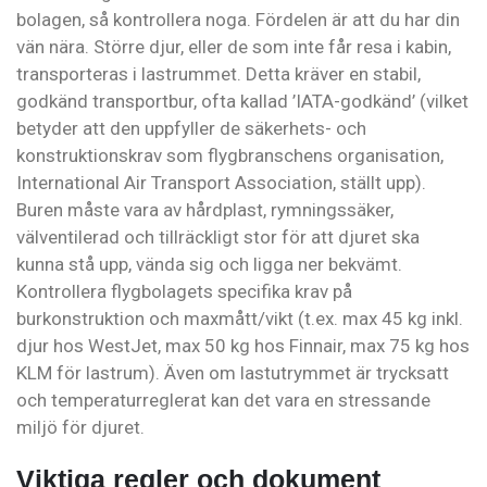
bolagen, så kontrollera noga. Fördelen är att du har din
vän nära. Större djur, eller de som inte får resa i kabin,
transporteras i lastrummet. Detta kräver en stabil,
godkänd transportbur, ofta kallad ’IATA-godkänd’ (vilket
betyder att den uppfyller de säkerhets- och
konstruktionskrav som flygbranschens organisation,
International Air Transport Association, ställt upp).
Buren måste vara av hårdplast, rymningssäker,
välventilerad och tillräckligt stor för att djuret ska
kunna stå upp, vända sig och ligga ner bekvämt.
Kontrollera flygbolagets specifika krav på
burkonstruktion och maxmått/vikt (t.ex. max 45 kg inkl.
djur hos WestJet, max 50 kg hos Finnair, max 75 kg hos
KLM för lastrum). Även om lastutrymmet är trycksatt
och temperaturreglerat kan det vara en stressande
miljö för djuret.
Viktiga regler och dokument