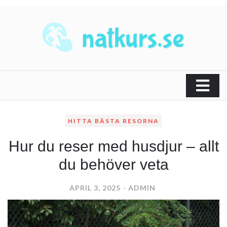
Skip
to
content
natkurs.se
Bloggen om mig och mitt liv!
HITTA BÄSTA RESORNA
Hur du reser med husdjur – allt
du behöver veta
APRIL 3, 2025
ADMIN