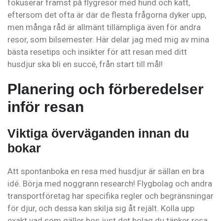
fokuserar främst på flygresor med hund och katt,
eftersom det ofta är där de flesta frågorna dyker upp,
men många råd är allmänt tillämpliga även för andra
resor, som bilsemester. Här delar jag med mig av mina
bästa resetips och insikter för att resan med ditt
husdjur ska bli en succé, från start till mål!
Planering och förberedelser
inför resan
Viktiga överväganden innan du
bokar
Att spontanboka en resa med husdjur är sällan en bra
idé. Börja med noggrann research! Flygbolag och andra
transportföretag har specifika regler och begränsningar
för djur, och dessa kan skilja sig åt rejält. Kolla upp
exakt vad som gäller hos just det bolag du tänker resa