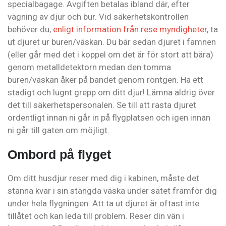
specialbagage. Avgiften betalas ibland där, efter
vägning av djur och bur. Vid säkerhetskontrollen
behöver du,
enligt information från rese myndigheter
, ta
ut djuret ur buren/väskan. Du bär sedan djuret i famnen
(eller går med det i koppel om det är för stort att bära)
genom metalldetektorn medan den tomma
buren/väskan åker på bandet genom röntgen. Ha ett
stadigt och lugnt grepp om ditt djur! Lämna aldrig över
det till säkerhetspersonalen. Se till att rasta djuret
ordentligt innan ni går in på flygplatsen och igen innan
ni går till gaten om möjligt.
Ombord på flyget
Om ditt husdjur reser med dig i kabinen, måste det
stanna kvar i sin stängda väska under sätet framför dig
under hela flygningen. Att ta ut djuret är oftast inte
tillåtet och kan leda till problem. Reser din vän i