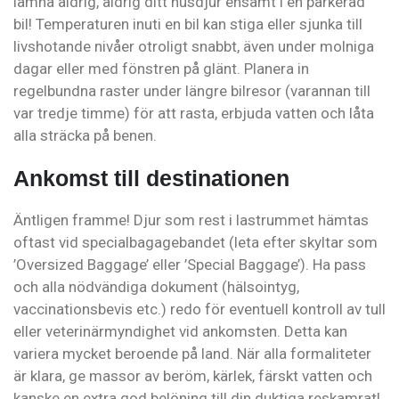
lämna aldrig, aldrig ditt husdjur ensamt i en parkerad
bil! Temperaturen inuti en bil kan stiga eller sjunka till
livshotande nivåer otroligt snabbt, även under molniga
dagar eller med fönstren på glänt. Planera in
regelbundna raster under längre bilresor (varannan till
var tredje timme) för att rasta, erbjuda vatten och låta
alla sträcka på benen.
Ankomst till destinationen
Äntligen framme! Djur som rest i lastrummet hämtas
oftast vid specialbagagebandet (leta efter skyltar som
’Oversized Baggage’ eller ’Special Baggage’). Ha pass
och alla nödvändiga dokument (hälsointyg,
vaccinationsbevis etc.) redo för eventuell kontroll av tull
eller veterinärmyndighet vid ankomsten. Detta kan
variera mycket beroende på land. När alla formaliteter
är klara, ge massor av beröm, kärlek, färskt vatten och
kanske en extra god belöning till din duktiga reskamrat!